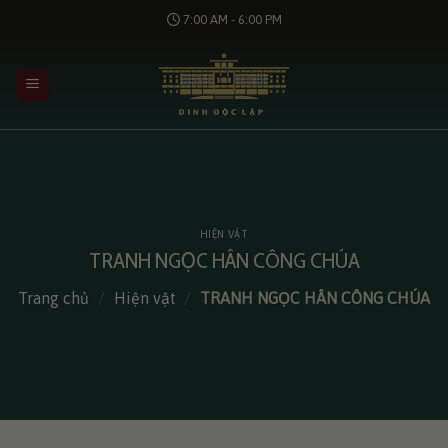
Bỏ
7:00 AM - 6:00 PM
qua
nội
dung
HIỆN VẬT
TRANH NGỌC HÂN CÔNG CHÚA
Trang chủ
/
Hiện vật
/
TRANH NGỌC HÂN CÔNG CHÚA