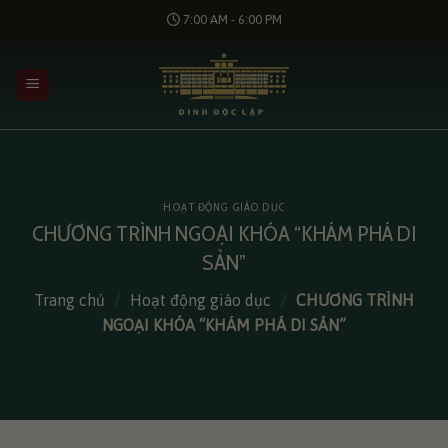
Bỏ
7:00 AM - 6:00 PM
qua
nội
dung
HOẠT ĐỘNG GIÁO DỤC
CHƯƠNG TRÌNH NGOẠI KHÓA “KHÁM PHÁ DI
SẢN”
Trang chủ
/
Hoạt động giáo dục
/
CHƯƠNG TRÌNH
NGOẠI KHÓA “KHÁM PHÁ DI SẢN”