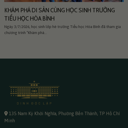
KHÁM PHÁ DI SẢN CÙNG HỌC SINH TRƯỜNG
TIỂU HỌC HÒA BÌNH
Ngày 3/7/2026, học sinh lớp hè trường Tiểu học Hòa Bình đã tham gia
chương trình “Khám phá...
135 Nam Kỳ Khởi Nghĩa, Phường Bến Thành, TP Hồ Chí
Minh