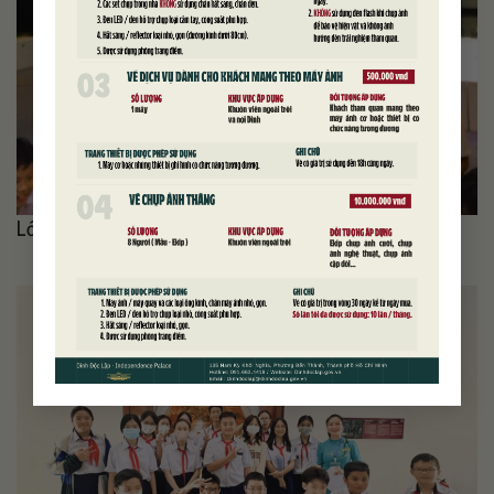
TẢI NỘI DUNG
Lớp 6: Họa tiết chữ thọ trong trang trí Dinh Độc Lập