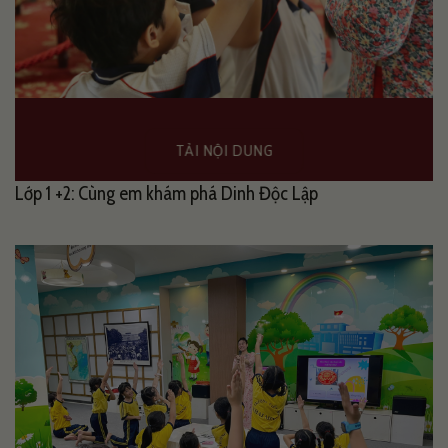
TẢI NỘI DUNG
Lớp 1 +2: Cùng em khám phá Dinh Độc Lập