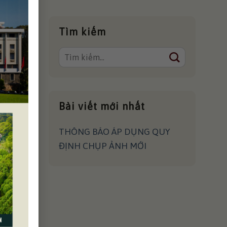
ero Cruz
Tìm kiếm
Bài viết mới nhất
THÔNG BÁO ÁP DỤNG QUY
ĐỊNH CHỤP ẢNH MỚI