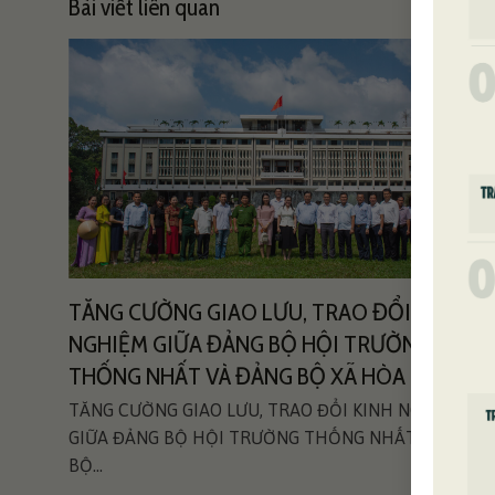
Bài viết liên quan
NG
TĂNG CƯỜNG GIAO LƯU, TRAO ĐỔI KINH
NGHIỆM GIỮA ĐẢNG BỘ HỘI TRƯỜNG
THỐNG NHẤT VÀ ĐẢNG BỘ XÃ HÒA HỘI
y
TĂNG CƯỜNG GIAO LƯU, TRAO ĐỔI KINH NGHIỆM
GIỮA ĐẢNG BỘ HỘI TRƯỜNG THỐNG NHẤT VÀ ĐẢNG
BỘ...