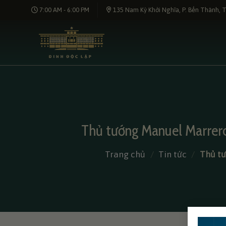
Bỏ
7:00 AM - 6:00 PM
135 Nam Kỳ Khởi Nghĩa, P. Bến Thành, T
qua
nội
dung
Thủ tướng Manuel Marrero
Trang chủ
/
Tin tức
/
Thủ tư