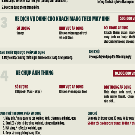
NHÀ BÁT GIÁC TẠI DINH ĐỘC LẬP
Khi đến Dinh Độc Lập, hầu hết du khách thường chọn
tòa nhà nội Dinh hoặc tòa nhà...