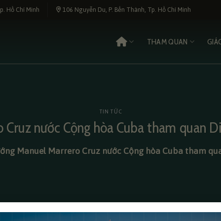
p. Hồ Chí Minh
106 Nguyễn Du, P. Bến Thành, Tp. Hồ Chí Minh
THAM QUAN
GIÁ
TIN TỨC
 Cruz nước Cộng hòa Cuba tham quan Di 
ớng Manuel Marrero Cruz nước Cộng hòa Cuba tham quan