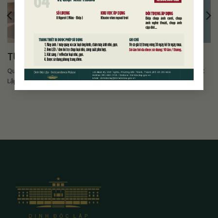
TỰ DO TRẢI NGHIỆM
Quý khách có thể tự do tham quan và tìm hiểu Di tích lịch sử Dinh Độc
Lập...