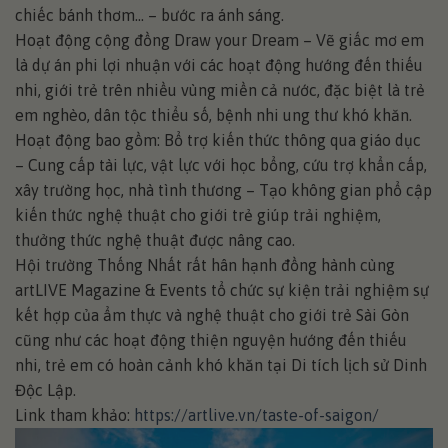
chiếc bánh thơm… – bước ra ánh sáng.
Hoạt động cộng đồng Draw your Dream – Vẽ giấc mơ em
là dự án phi lợi nhuận với các hoạt động hướng đến thiếu
nhi, giới trẻ trên nhiều vùng miền cả nước, đặc biệt là trẻ
em nghèo, dân tộc thiểu số, bệnh nhi ung thư khó khăn.
Hoạt động bao gồm: Bổ trợ kiến thức thông qua giáo dục
– Cung cấp tài lực, vật lực với học bổng, cứu trợ khẩn cấp,
xây trường học, nhà tình thương – Tạo không gian phổ cập
kiến thức nghệ thuật cho giới trẻ giúp trải nghiệm,
thưởng thức nghệ thuật được nâng cao.
Hội trường Thống Nhất rất hân hạnh đồng hành cùng
artLIVE Magazine & Events tổ chức sự kiện trải nghiệm sự
kết hợp của ẩm thực và nghệ thuật cho giới trẻ Sài Gòn
cũng như các hoạt động thiện nguyện hướng đến thiếu
nhi, trẻ em có hoàn cảnh khó khăn tại Di tích lịch sử Dinh
Độc Lập.
Link tham khảo:
https://artlive.vn/taste-of-saigon/