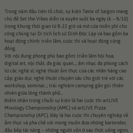
Trong năm đầu tiên tổ chức, sự kiện Taste of Saigon mang
chủ đề Set the Vibes diễn ra xuyên suốt ba ngày (6 – 8/10)
trong khung thời gian từ 8-22 giờ và mở cửa miễn phí cho
công chúng tại Di tích lịch sử Dinh Độc Lập và bao gồm ba
hoạt động chính: triển lãm, cuộc thi và hoạt động cộng
đồng.
Với nội dung phong phú bao gồm: triển lãm hội họa,
digital art, nội thất, đa giác quan…; âm nhạc đa phong cách
từ các nghệ sĩ; nghệ thuật ẩm thực của các nhãn hàng cao
cấp; giáo dục nghệ thuật chuyên sâu cho giới trẻ với các
workshop, seminar…; trải nghiệm camping gần gũi thiên
nhiên giữa lòng thành phố…
Điểm nhấn trong chuỗi sự kiện là hai cuộc thi artLIVE
Mixology Championship (AMC) và artLIVE Pizza
Championship (APC). Đây là hai cuộc thi chuyên nghiệp về
ẩm thực và pha chế với mong muốn đưa những bartender,
đầu bếp tài năng – những người vốn ở sau thức uống ngon,