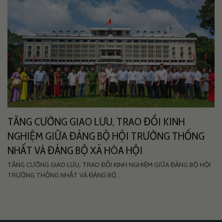
TĂNG CƯỜNG GIAO LƯU, TRAO ĐỔI KINH
NGHIỆM GIỮA ĐẢNG BỘ HỘI TRƯỜNG THỐNG
NHẤT VÀ ĐẢNG BỘ XÃ HÒA HỘI
TĂNG CƯỜNG GIAO LƯU, TRAO ĐỔI KINH NGHIỆM GIỮA ĐẢNG BỘ HỘI
TRƯỜNG THỐNG NHẤT VÀ ĐẢNG BỘ...