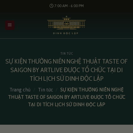
Bỏ
7:00 AM - 6:00 PM
qua
nội
dung
TIN TỨC
SỰ KIỆN THƯỜNG NIÊN NGHỆ THUẬT TASTE OF
SAIGON BY ARTLIVE ĐƯỢC TỔ CHỨC TẠI DI
TÍCH LỊCH SỬ DINH ĐỘC LẬP
Trang chủ
/
Tin tức
/
SỰ KIỆN THƯỜNG NIÊN NGHỆ
THUẬT TASTE OF SAIGON BY ARTLIVE ĐƯỢC TỔ CHỨC
TẠI DI TÍCH LỊCH SỬ DINH ĐỘC LẬP