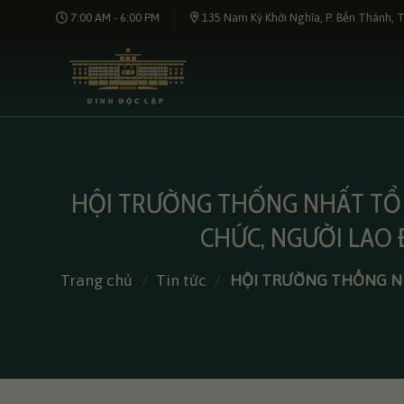
Bỏ
7:00 AM - 6:00 PM
135 Nam Kỳ Khởi Nghĩa, P. Bến Thành, T
qua
nội
dung
HỘI TRƯỜNG THỐNG NHẤT TỔ 
CHỨC, NGƯỜI LAO 
Trang chủ
/
Tin tức
/
HỘI TRƯỜNG THỐNG NH