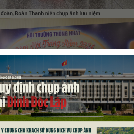
oàn, Đoàn Thanh niên chụp ảnh lưu niệm