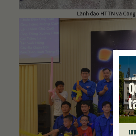
Lãnh đạo HTTN và Công đ