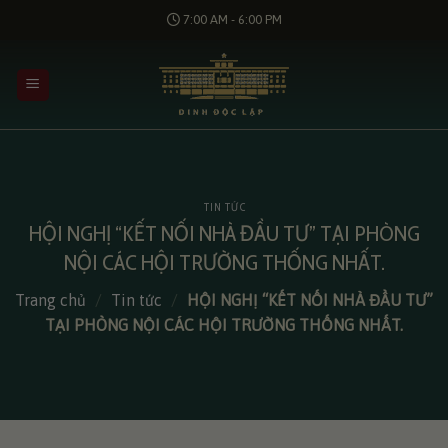
Bỏ
7:00 AM - 6:00 PM
qua
nội
dung
TIN TỨC
HỘI NGHỊ “KẾT NỐI NHÀ ĐẦU TƯ” TẠI PHÒNG
NỘI CÁC HỘI TRƯỜNG THỐNG NHẤT.
Trang chủ
/
Tin tức
/
HỘI NGHỊ “KẾT NỐI NHÀ ĐẦU TƯ”
TẠI PHÒNG NỘI CÁC HỘI TRƯỜNG THỐNG NHẤT.