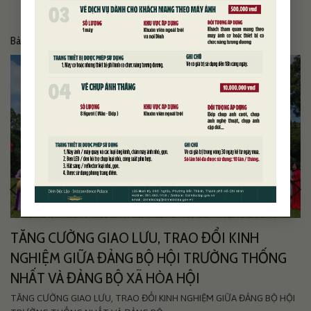
Bài viết liên quan
TĂNG CƯỜNG GIAO LƯU, TRAO ĐỔI KINH
NGHIỆM GIỮA ĐẢNG BỘ HỘI TRƯỜNG THỐNG
NHẤT VÀ ĐẢNG BỘ XÃ HÒA HỘI
TĂNG CƯỜNG GIAO LƯU, TRAO ĐỔI KINH NGHIỆM GIỮA ĐẢNG BỘ HỘI