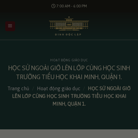
Bỏ
7:00 AM - 6:00 PM
qua
nội
dung
HOẠT ĐỘNG GIÁO DỤC
HỌC SỬ NGOÀI GIỜ LÊN LỚP CÙNG HỌC SINH
TRƯỜNG TIỂU HỌC KHAI MINH, QUẬN 1.
Trang chủ
/
Hoạt động giáo dục
/
HỌC SỬ NGOÀI GIỜ
LÊN LỚP CÙNG HỌC SINH TRƯỜNG TIỂU HỌC KHAI
MINH, QUẬN 1.