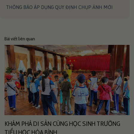
THÔNG BÁO ÁP DỤNG QUY ĐỊNH CHỤP ẢNH MỚI
Bài viết liên quan
KHÁM PHÁ DI SẢN CÙNG HỌC SINH TRƯỜNG
TIỂU HỌC HÒA BÌNH