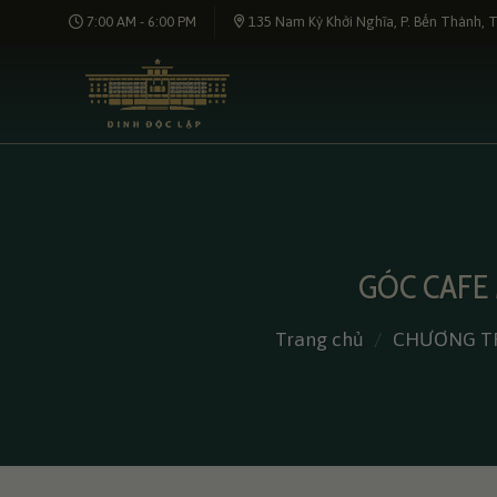
Bỏ
7:00 AM - 6:00 PM
135 Nam Kỳ Khởi Nghĩa, P. Bến Thành, T
qua
nội
dung
GÓC CAFE 
Trang chủ
/
CHƯƠNG TR