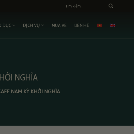
O DỤC
DỊCH VỤ
MUA VÉ
LIÊN HỆ
KHỞI NGHĨA
CAFE NAM KỲ KHỞI NGHĨA