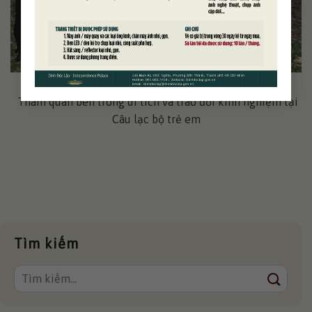
Tham quan bên trong di tích và trao đổi kinh nghiệm tại
Câu lạc bộ trẻ em
Tìm kiếm