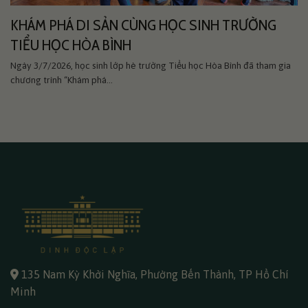
KHÁM PHÁ DI SẢN CÙNG HỌC SINH TRƯỜNG
TIỂU HỌC HÒA BÌNH
Ngày 3/7/2026, học sinh lớp hè trường Tiểu học Hòa Bình đã tham gia
chương trình “Khám phá...
135 Nam Kỳ Khởi Nghĩa, Phường Bến Thành, TP Hồ Chí
Minh