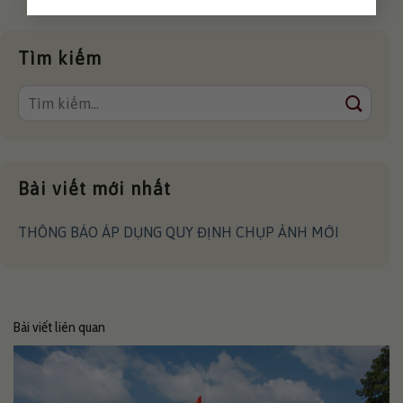
Tìm kiếm
Bài viết mới nhất
THÔNG BÁO ÁP DỤNG QUY ĐỊNH CHỤP ẢNH MỚI
Bài viết liên quan