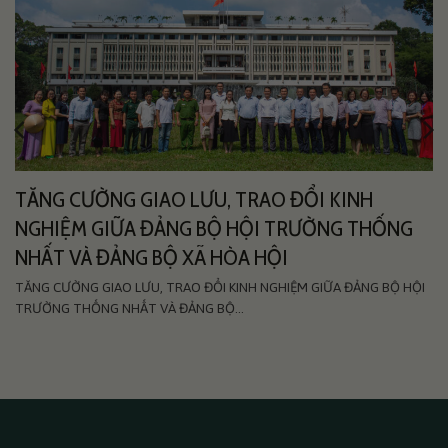
TĂNG CƯỜNG GIAO LƯU, TRAO ĐỔI KINH
NGHIỆM GIỮA ĐẢNG BỘ HỘI TRƯỜNG THỐNG
NHẤT VÀ ĐẢNG BỘ XÃ HÒA HỘI
TĂNG CƯỜNG GIAO LƯU, TRAO ĐỔI KINH NGHIỆM GIỮA ĐẢNG BỘ HỘI
TRƯỜNG THỐNG NHẤT VÀ ĐẢNG BỘ...