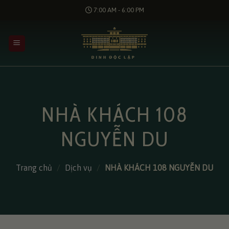
Bỏ
7:00 AM - 6:00 PM
qua
nội
dung
NHÀ KHÁCH 108
NGUYỄN DU
Trang chủ
/
Dịch vụ
/
NHÀ KHÁCH 108 NGUYỄN DU