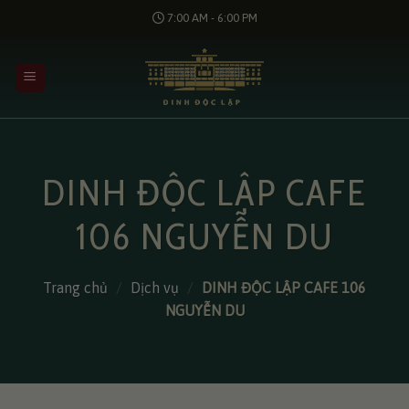
Bỏ
7:00 AM - 6:00 PM
qua
nội
dung
DINH ĐỘC LẬP CAFE
106 NGUYỄN DU
Trang chủ
/
Dịch vụ
/
DINH ĐỘC LẬP CAFE 106
NGUYỄN DU