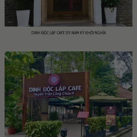
DINH ĐỘC LẬP CAFE 135 NAM KỲ KHỞI NGHĨA