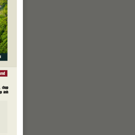
HTTN) năm
mới 2024-
khen,
 con của