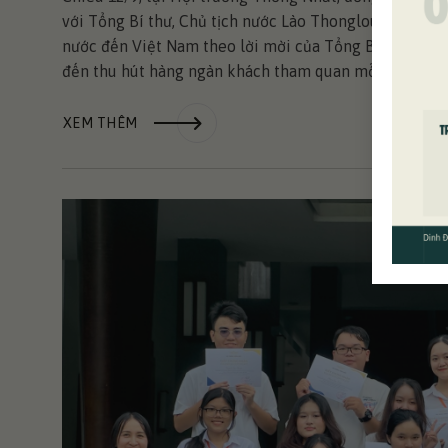
với Tổng Bí thư, Chủ tịch nước Lào Thongloun Sisouli
nước đến Việt Nam theo lời mời của Tổng Bí thư, Chủ
đến thu hút hàng ngàn khách tham quan mỗi ngày, đồng 
XEM THÊM