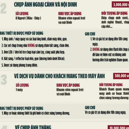
THƯ – CHỦ TỊCH NƯỚC LÀO TẠI HỘI TRƯỜNG THỐNG N
ễn Văn Nên, Ủy viên Bộ Chính trị, Bí thư Thành ủy TPHCM đã h