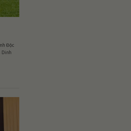
inh Độc
n Dinh