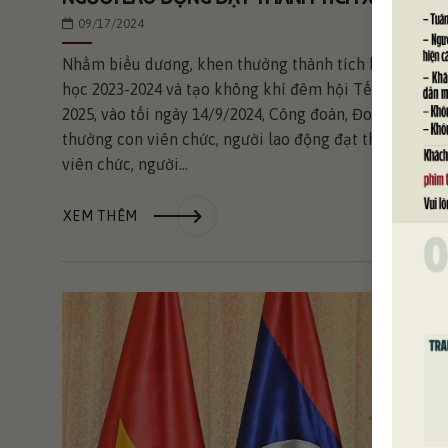
09/17/2024
Nhằm biểu dương, khen thưởng thành tích học tập củ
học 2023-2024 và tạo không khí đêm hội Tết trung thu
2025, vào tối ngày 14/9/2024, Công đoàn, Đoàn Thanh
thưởng con viên chức, người lao động đạt thành tích x
viên chức, người...
XEM THÊM