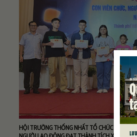
HỘI TRƯỜNG THỐNG NHẤT TỔ CHỨC ĐÊM HỘI 
NGƯỜI LAO ĐỘNG ĐẠT THÀNH TÍCH XUẤT SẮC 