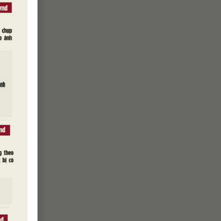
HẤT
ội kiến