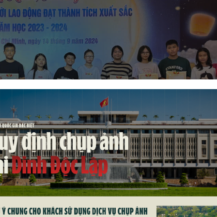
TRĂNG RẰM 2024 & LỄ KHEN THƯỞNG CHO CON VIÊN
NĂM HỌC 2023 – 2024