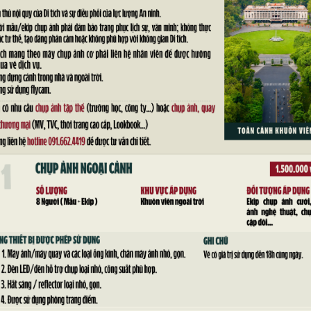
a con viên chức, người lao động của Hội trường Thống Nhất (
 để các cháu được vui chơi, khích lệ tinh thần trong năm học 
 niên HTTN đã phối hợp tổ chức “Đêm hội trăng rằm 2024 và Lễ 
uất sắc năm học 2023-2024”. Tại đêm hội, các cháu thiếu nhi là