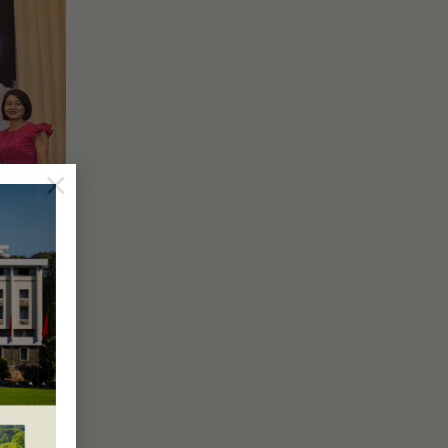
×
 CHỨC,