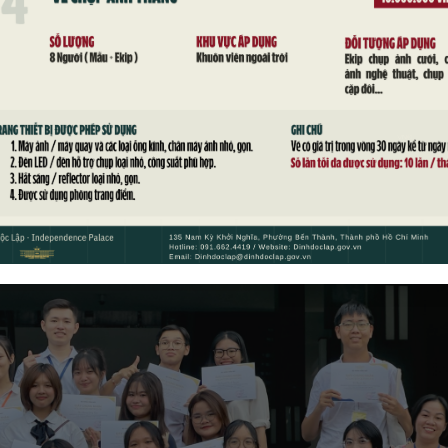
th nhân dịp Tổng Bí thư, Chủ tịch nước Lào và Phu nhân thăm c
 tịch nước Tô Lâm và Phu nhân. Hội trường Thống Nhất vinh dự
thời là nơi hội họp của Chính phủ, nơi ghi dấu ấn...