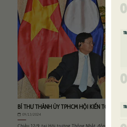
BÍ THƯ THÀNH ỦY TPHCM HỘI KIẾN TỔNG BÍ 
09/13/2024
Chiều 12/9, tại Hội trường Thống Nhất, đồng chí Nguy