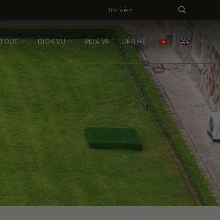
O DỤC
DỊCH VỤ
MUA VÉ
LIÊN HỆ