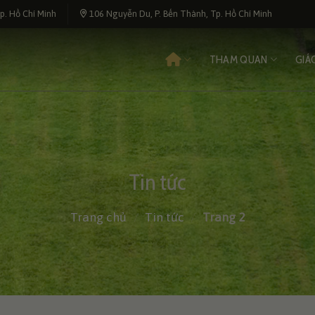
p. Hồ Chí Minh
106 Nguyễn Du, P. Bến Thành, Tp. Hồ Chí Minh
THAM QUAN
GIÁ
Tin tức
Trang chủ
/
Tin tức
/
Trang 2