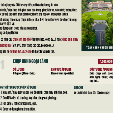
m 2019, Đoàn đại biểu Đoàn Thanh niên Nhân dân Cách mạng Là
ơng Đảng Nhân dân Cách mạng Lào, Bí thư Trung ương Đoàn Nhâ
ích lịch sử Dinh Độc Lập sáng ngày 20/5/2019.
nien-nhan-dan-cach-mang-lao-tham-tphcm-594176.html Đoàn t