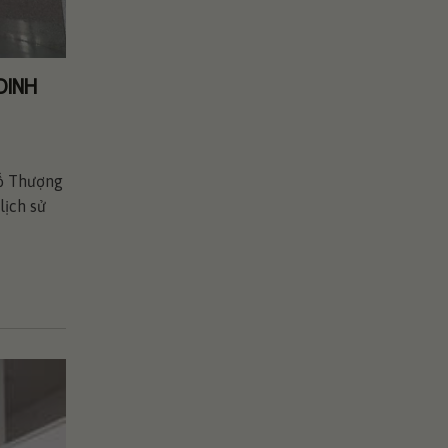
DINH
hố Thượng
lịch sử