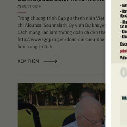
05/21/2019
Trong chương trình Gặp gỡ thanh niên Việt – Lào nă
chí Alounxai Sounnalath, Ủy viên Dự khuyết Trung ư
Cách mạng Lào làm trưởng đoàn đã đến tham quan Di t
http://www.sggp.org.vn/doan-dai-bieu-doan-thanh-
bên trong Di tích
XEM THÊM