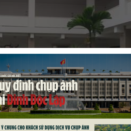
CÁCH MẠNG LÀO THAM QUAN DI TÍCH LỊCH SỬ DINH Đ