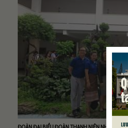
ĐOÀN ĐẠI BIỂU ĐOÀN THANH NIÊN NHÂN DÂN 