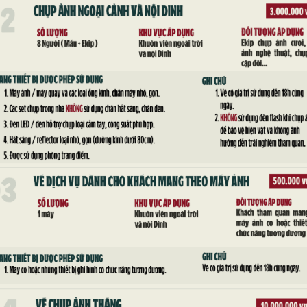
TÍCH LỊCH SỬ DINH ĐỘC LẬP
 tại Thành phố Hồ Chí Minh, Phái đoàn Quốc hội Hoa Kỳ do Th