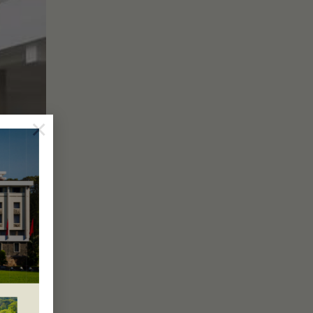
×
ỘC LẬP