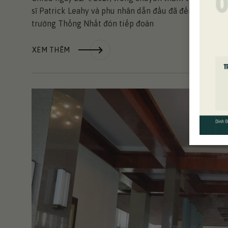
sĩ Patrick Leahy và phu nhân dẫn đầu đã đến tham qu
trường Thống Nhất đón tiếp đoàn
XEM THÊM