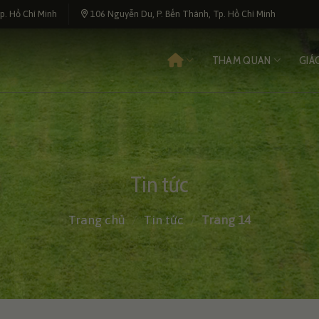
p. Hồ Chí Minh
106 Nguyễn Du, P. Bến Thành, Tp. Hồ Chí Minh
THAM QUAN
GIÁ
Tin tức
Trang chủ
/
Tin tức
/
Trang 14