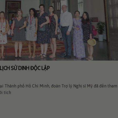
LỊCH SỬ DINH ĐỘC LẬP
ại Thành phố Hồ Chí Minh, đoàn Trợ lý Nghị sĩ Mỹ đã đến tham
i tích