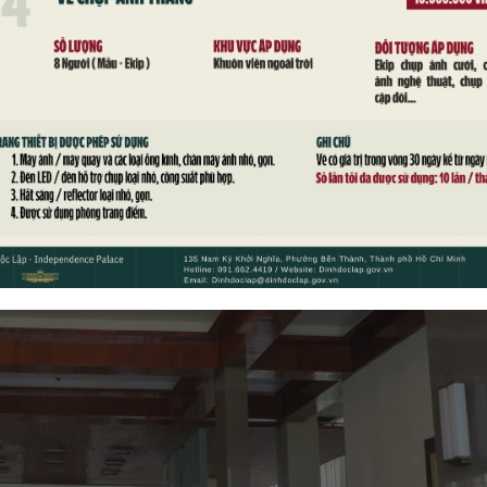
an Di tích lịch sử Dinh Độc Lập. Ông Trần Hữu Phước, Phó Giám