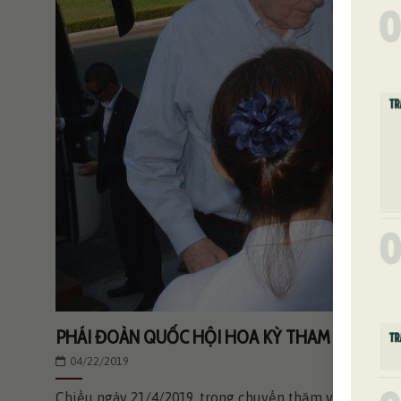
PHÁI ĐOÀN QUỐC HỘI HOA KỲ THAM QUAN DI 
04/22/2019
Chiều ngày 21/4/2019, trong chuyến thăm và làm việc