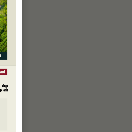
o do đồng
n dân
ham quan