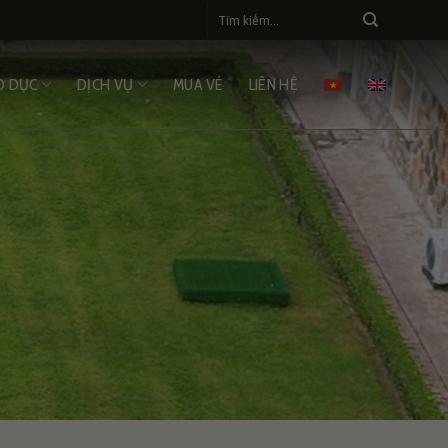
O DỤC
DỊCH VỤ
MUA VÉ
LIÊN HỆ