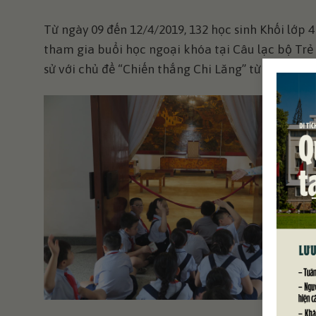
Từ ngày 09 đến 12/4/2019, 132 học sinh Khối lớp
tham gia buổi học ngoại khóa tại Câu lạc bộ Trẻ 
sử với chủ đề “Chiến thắng Chi Lăng” từ bức tran