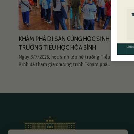
NH
KHÁM PHÁ DI SẢN CÙNG HỌC SINH
TRƯỜNG TIỂU HỌC HÒA BÌNH
tại
Ngày 3/7/2026, học sinh lớp hè trường Tiểu học Hòa
Bình đã tham gia chương trình “Khám phá...