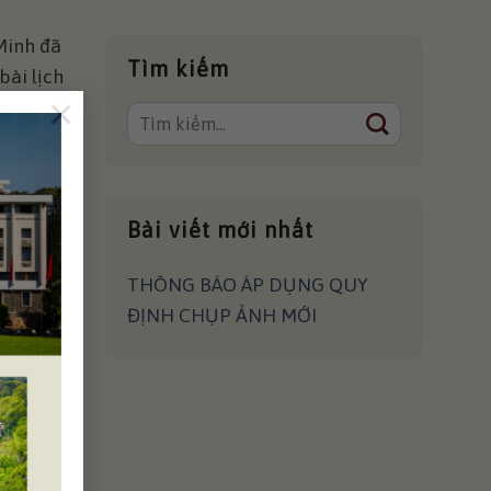
Minh đã
Tìm kiếm
bài lịch
×
ộc Lập.
Bài viết mới nhất
THÔNG BÁO ÁP DỤNG QUY
ĐỊNH CHỤP ẢNH MỚI