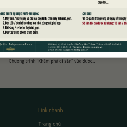
KHÁM PHÁ DI SẢN CÙNG HỌC SINH THPT
CHUYÊN TRẦN ĐẠI NGHĨA
Ngày 29/4/2026, tại Di tích lịch sử Dinh Độc Lập,
Chương trình “Khám phá di sản” vừa được...
Link nhanh
Trang chủ