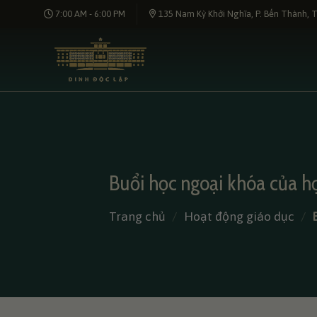
Bỏ
7:00 AM - 6:00 PM
135 Nam Kỳ Khởi Nghĩa, P. Bến Thành, T
qua
nội
dung
Buổi học ngoại khóa của họ
Trang chủ
/
Hoạt động giáo dục
/