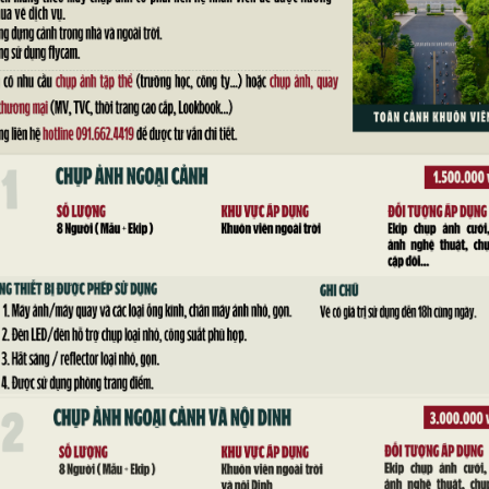
ại Cáo” trong phòng Trình Quốc thư, Di tích lịch sử Dinh