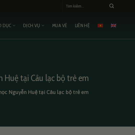
O DỤC
DỊCH VỤ
MUA VÉ
LIÊN HỆ
n Huệ tại Câu lạc bộ trẻ em
 học Nguyễn Huệ tại Câu lạc bộ trẻ em