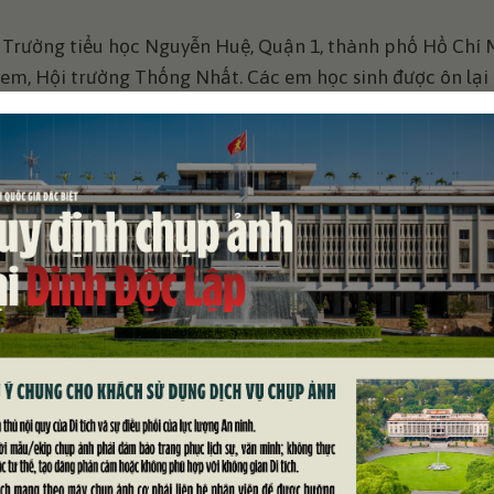
 4 Trường tiểu học Nguyễn Huệ, Quận 1, thành phố Hồ Chí 
em, Hội trường Thống Nhất. Các em học sinh được ôn lại 
h sơn mài “Bình Ngô Đại Cáo” trong Di tích lịch sử Dinh Đ