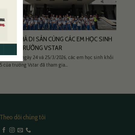
KHÁM PHÁ DI SẢN CÙNG CÁC EM HỌC SINH
CH
KHỐI 5 TRƯỜNG VSTAR
SẢ
Trong hai ngày 24 và 25/3/2026, các em học sinh khối
Chươ
5 của trường Vstar đã tham gia...
Tiểu
Theo dõi chúng tôi