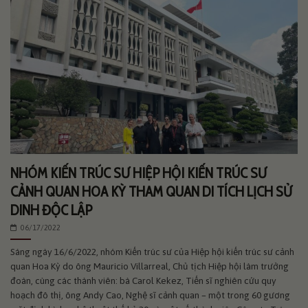
NHÓM KIẾN TRÚC SƯ HIỆP HỘI KIẾN TRÚC SƯ
CẢNH QUAN HOA KỲ THAM QUAN DI TÍCH LỊCH SỬ
DINH ĐỘC LẬP
06/17/2022
Sáng ngày 16/6/2022, nhóm Kiến trúc sư của Hiệp hội kiến trúc sư cảnh
quan Hoa Kỳ do ông Mauricio Villarreal, Chủ tịch Hiệp hội làm trưởng
đoàn, cùng các thành viên: bà Carol Kekez, Tiến sĩ nghiên cứu quy
hoạch đô thị, ông Andy Cao, Nghệ sĩ cảnh quan – một trong 60 gương