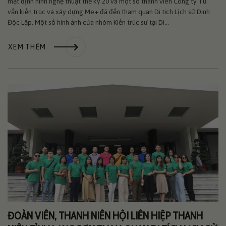
mặt định hình nghệ thuật thế kỷ 20 và một số thành viên Công ty Tư
vấn kiến trúc và xây dựng Me+ đã đến tham quan Di tích Lịch sử Dinh
Độc Lập. Một số hình ảnh của nhóm Kiến trúc sư tại Di...
XEM THÊM
ĐOÀN VIÊN, THANH NIÊN HỘI LIÊN HIỆP THANH