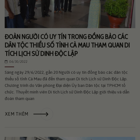
ĐOÀN NGƯỜI CÓ UY TÍN TRONG ĐỒNG BÀO CÁC
DÂN TỘC THIỂU SỐ TỈNH CÀ MAU THAM QUAN DI
TÍCH LỊCH SỬ DINH ĐỘC LẬP
06/30/2022
Sáng ngày 29/6/2022, gần 20 Người có uy tín đồng bào các dân tộc
thiểu số tỉnh Cà Mau đã đến tham quan Di tích Lịch sử Dinh Độc Lập.
Chương trình do Văn phòng Đại diện Ủy ban Dân tộc tại TPHCM tổ
chức. Thuyết minh viên Di tích Lịch sử Dinh Độc Lập giới thiệu và dẫn
đoàn tham quan
XEM THÊM