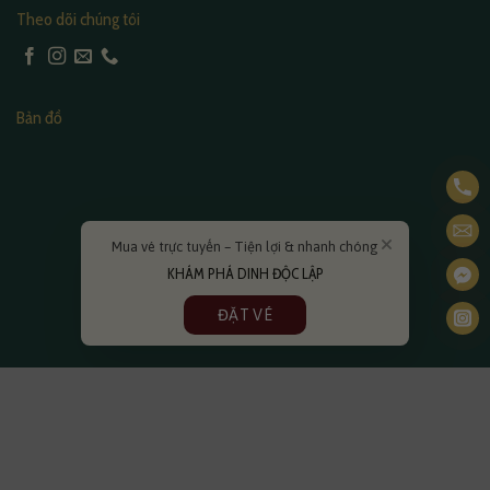
Theo dõi chúng tôi
Bản đồ
Mua vé trực tuyến – Tiện lợi & nhanh chóng
KHÁM PHÁ DINH ĐỘC LẬP
ĐẶT VÉ