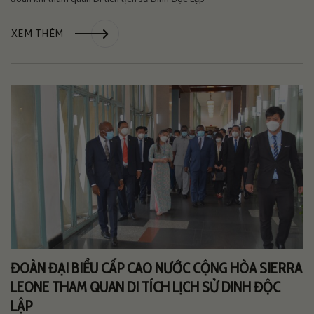
XEM THÊM
ĐOÀN ĐẠI BIỂU CẤP CAO NƯỚC CỘNG HÒA SIERRA
LEONE THAM QUAN DI TÍCH LỊCH SỬ DINH ĐỘC
LẬP