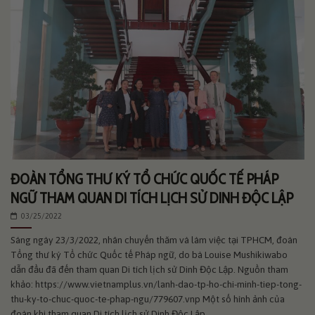
ĐOÀN TỔNG THƯ KÝ TỔ CHỨC QUỐC TẾ PHÁP
NGỮ THAM QUAN DI TÍCH LỊCH SỬ DINH ĐỘC LẬP
03/25/2022
Sáng ngày 23/3/2022, nhân chuyến thăm và làm việc tại TPHCM, đoàn
Tổng thư ký Tổ chức Quốc tế Pháp ngữ, do bà Louise Mushikiwabo
dẫn đầu đã đến tham quan Di tích lịch sử Dinh Độc Lập. Nguồn tham
khảo: https://www.vietnamplus.vn/lanh-dao-tp-ho-chi-minh-tiep-tong-
thu-ky-to-chuc-quoc-te-phap-ngu/779607.vnp Một số hình ảnh của
đoàn khi tham quan Di tích lịch sử Dinh Độc Lập