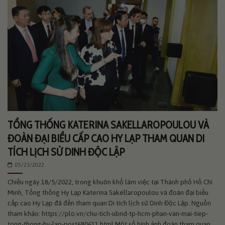
TỔNG THỐNG KATERINA SAKELLAROPOULOU VÀ
ĐOÀN ĐẠI BIỂU CẤP CAO HY LẠP THAM QUAN DI
TÍCH LỊCH SỬ DINH ĐỘC LẬP
05/23/2022
Chiều ngày 18/5/2022, trong khuôn khổ làm việc tại Thành phố Hồ Chí
Minh, Tổng thống Hy Lạp Katerina Sakellaropoulou và đoàn đại biểu
cấp cao Hy Lạp đã đến tham quan Di tích lịch sử Dinh Độc Lập. Nguồn
tham khảo: https://plo.vn/chu-tich-ubnd-tp-hcm-phan-van-mai-tiep-
tong-thong-hy-lap-post680611.html Một số hình ảnh đoàn tham quan