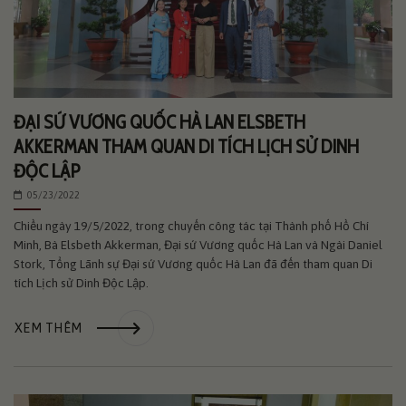
ĐẠI SỨ VƯƠNG QUỐC HÀ LAN ELSBETH
AKKERMAN THAM QUAN DI TÍCH LỊCH SỬ DINH
ĐỘC LẬP
05/23/2022
Chiều ngày 19/5/2022, trong chuyến công tác tại Thành phố Hồ Chí
Minh, Bà Elsbeth Akkerman, Đại sứ Vương quốc Hà Lan và Ngài Daniel
Stork, Tổng Lãnh sự Đại sứ Vương quốc Hà Lan đã đến tham quan Di
tích Lịch sử Dinh Độc Lập.
XEM THÊM