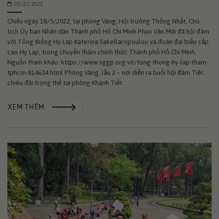
05/23/2022
Chiều ngày 18/5/2022, tại phòng Vàng, Hội trường Thống Nhất, Chủ
tịch Ủy ban Nhân dân Thành phố Hồ Chí Minh Phan Văn Mãi đã hội đàm
với Tổng thống Hy Lạp Katerina Sakellaropoulou và đoàn đại biểu cấp
cao Hy Lạp, trong chuyến thăm chính thức Thành phố Hồ Chí Minh.
Nguồn tham khảo: https://www.sggp.org.vn/tong-thong-hy-lap-tham-
tphcm-814634.html Phòng Vàng, lầu 2 – nơi diễn ra buổi hội đàm Tiệc
chiêu đãi trọng thể tại phòng Khánh Tiết
XEM THÊM