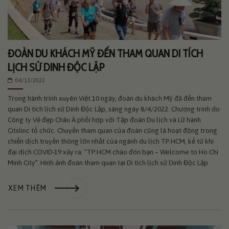
ĐOÀN DU KHÁCH MỸ ĐẾN THAM QUAN DI TÍCH
LỊCH SỬ DINH ĐỘC LẬP
04/13/2022
Trong hành trình xuyên Việt 10 ngày, đoàn du khách Mỹ đã đến tham
quan Di tích lịch sử Dinh Độc Lập, sáng ngày 8/4/2022. Chương trình do
Công ty Vẻ đẹp Châu Á phối hợp với Tập đoàn Du lịch và Lữ hành
Citslinc tổ chức. Chuyến tham quan của đoàn cũng là hoạt động trong
chiến dịch truyền thông lớn nhất của ngành du lịch TP.HCM, kể từ khi
đại dịch COVID-19 xảy ra: “TP.HCM chào đón bạn – Welcome to Ho Chi
Minh City”. Hình ảnh đoàn tham quan tại Di tích lịch sử Dinh Độc Lập
XEM THÊM