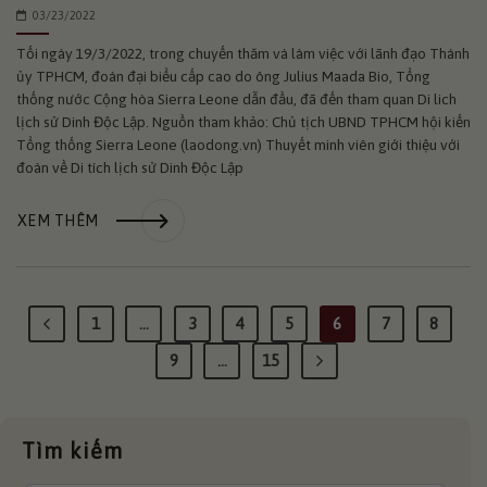
03/23/2022
Tối ngày 19/3/2022, trong chuyến thăm và làm việc với lãnh đạo Thành
ủy TPHCM, đoàn đại biểu cấp cao do ông Julius Maada Bio, Tổng
thống nước Cộng hòa Sierra Leone dẫn đầu, đã đến tham quan Di lich
lịch sử Dinh Độc Lập. Nguồn tham khảo: Chủ tịch UBND TPHCM hội kiến
Tổng thống Sierra Leone (laodong.vn) Thuyết minh viên giới thiệu với
đoàn về Di tích lịch sử Dinh Độc Lập
XEM THÊM
1
…
3
4
5
6
7
8
9
…
15
Tìm kiếm