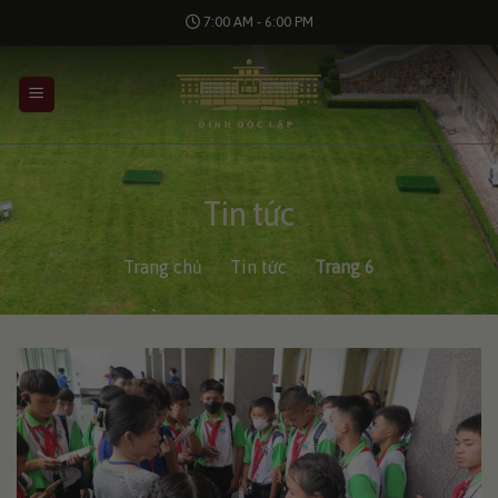
Bỏ
7:00 AM - 6:00 PM
qua
nội
dung
Tin tức
Trang chủ
/
Tin tức
/
Trang 6