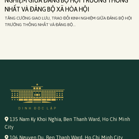
NHẤT VÀ ĐẢNG BỘ XÃ HÒA HỘI
TĂNG CƯỜNG GIAO LƯU, TRAO ĐỔI KINH NGHIỆM GIỮA ĐẢNG BỘ HỘI
TRƯỜNG THỐNG NHẤT VÀ ĐẢNG BỘ...
135 Nam Ky Khoi Nghia, Ben Thanh Ward, Ho Chi Minh
City
106 Nguyen Du, Ben Thanh Ward, Ho Chi Minh City