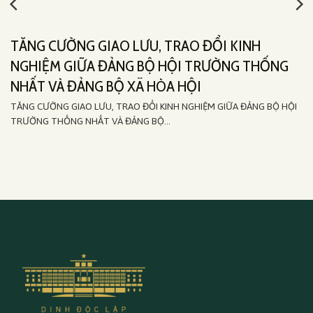
TĂNG CƯỜNG GIAO LƯU, TRAO ĐỔI KINH
NGHIỆM GIỮA ĐẢNG BỘ HỘI TRƯỜNG THỐNG
NHẤT VÀ ĐẢNG BỘ XÃ HÒA HỘI
TĂNG CƯỜNG GIAO LƯU, TRAO ĐỔI KINH NGHIỆM GIỮA ĐẢNG BỘ HỘI
TRƯỜNG THỐNG NHẤT VÀ ĐẢNG BỘ...