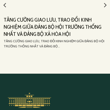
TĂNG CƯỜNG GIAO LƯU, TRAO ĐỔI KINH
NGHIỆM GIỮA ĐẢNG BỘ HỘI TRƯỜNG THỐNG
NHẤT VÀ ĐẢNG BỘ XÃ HÒA HỘI
TĂNG CƯỜNG GIAO LƯU, TRAO ĐỔI KINH NGHIỆM GIỮA ĐẢNG BỘ HỘI
TRƯỜNG THỐNG NHẤT VÀ ĐẢNG BỘ...