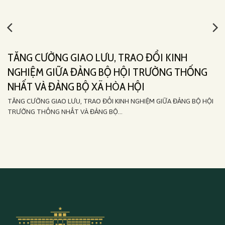
TĂNG CƯỜNG GIAO LƯU, TRAO ĐỔI KINH
NGHIỆM GIỮA ĐẢNG BỘ HỘI TRƯỜNG THỐNG
NHẤT VÀ ĐẢNG BỘ XÃ HÒA HỘI
TĂNG CƯỜNG GIAO LƯU, TRAO ĐỔI KINH NGHIỆM GIỮA ĐẢNG BỘ HỘI
TRƯỜNG THỐNG NHẤT VÀ ĐẢNG BỘ...